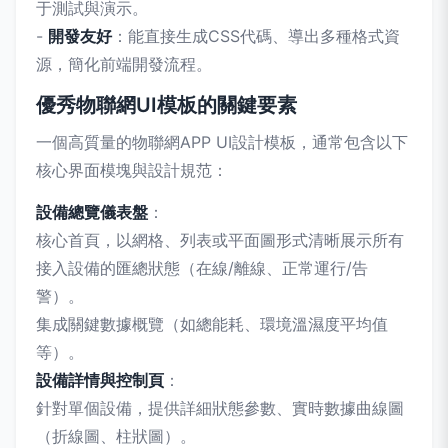
于測試與演示。
-
開發友好
：能直接生成CSS代碼、導出多種格式資
源，簡化前端開發流程。
優秀物聯網UI模板的關鍵要素
一個高質量的物聯網APP UI設計模板，通常包含以下
核心界面模塊與設計規范：
設備總覽儀表盤
：
核心首頁，以網格、列表或平面圖形式清晰展示所有
接入設備的匯總狀態（在線/離線、正常運行/告
警）。
集成關鍵數據概覽（如總能耗、環境溫濕度平均值
等）。
設備詳情與控制頁
：
針對單個設備，提供詳細狀態參數、實時數據曲線圖
（折線圖、柱狀圖）。