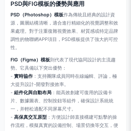
PSD與FIG模板的優勢與應用
PSD（Photoshop）模板
作為傳統且經典的設計資
源，圖層結構清晰，適合進行精細化的視覺調整和效
果處理。對于注重復雜視覺效果、材質感或特定品牌
調性的物聯網APP項目，PSD模板提供了強大的可控
性。
FIG（Figma）模板
則代表了現代協同設計的主流趨
勢。它具備以下突出優勢：
-
實時協作
：支持團隊成員同時在線編輯、評論，極
大提升設計-開發對接效率。
-
組件化與自動布局
：能高效創建可復用的設備卡
片、數據圖表、控制按鈕等組件，確保設計系統統
一，并輕松適配不同屏幕尺寸。
-
高保真交互原型
：方便設計師直接構建可點擊的操
作流程，模擬真實的設備控制、場景切換等交互，便