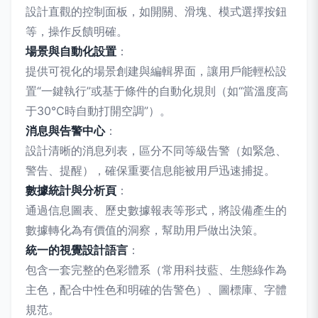
設計直觀的控制面板，如開關、滑塊、模式選擇按鈕
等，操作反饋明確。
場景與自動化設置
：
提供可視化的場景創建與編輯界面，讓用戶能輕松設
置“一鍵執行”或基于條件的自動化規則（如“當溫度高
于30℃時自動打開空調”）。
消息與告警中心
：
設計清晰的消息列表，區分不同等級告警（如緊急、
警告、提醒），確保重要信息能被用戶迅速捕捉。
數據統計與分析頁
：
通過信息圖表、歷史數據報表等形式，將設備產生的
數據轉化為有價值的洞察，幫助用戶做出決策。
統一的視覺設計語言
：
包含一套完整的色彩體系（常用科技藍、生態綠作為
主色，配合中性色和明確的告警色）、圖標庫、字體
規范。