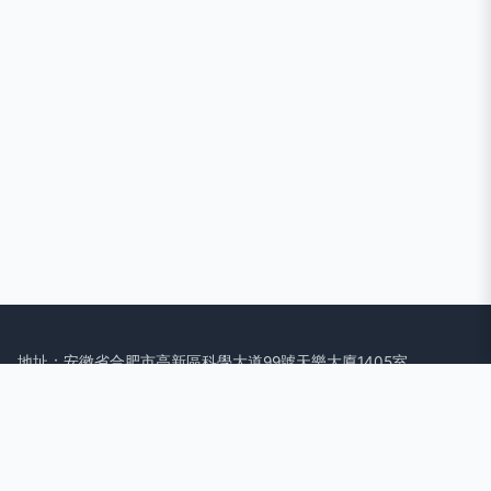
地址：安徽省合肥市高新區科學大道99號天樂大廈1405室
電話：1519777**
Copyright © 2026
m.chaindz.cn
物聯網應用服務
合肥旅賢信息科