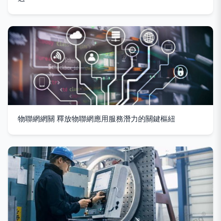
物聯網網關 釋放物聯網應用服務潛力的關鍵樞紐